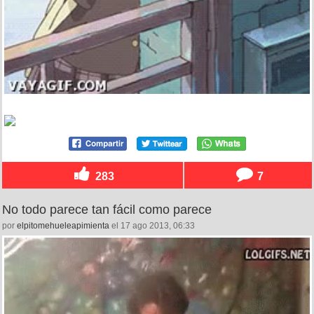
283
7
No todo parece tan fácil como parece
por
elpitomehueleapimienta
el 17 ago 2013, 06:33