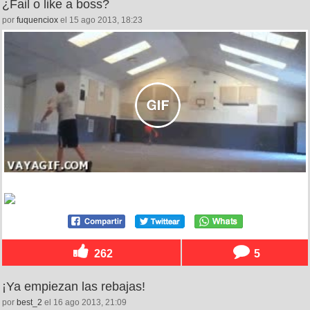
¿Fail o like a boss?
por
fuquenciox
el 15 ago 2013, 18:23
262
5
¡Ya empiezan las rebajas!
por
best_2
el 16 ago 2013, 21:09