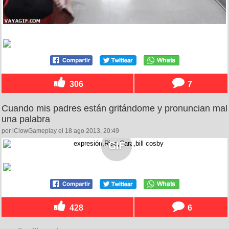
306
7
Cuando mis padres están gritándome y pronuncian mal
una palabra
por iClowGameplay el 18 ago 2013, 20:49
428
6