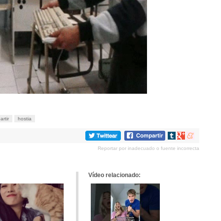
artir
hostia
Compartir
Compartir
Compartir
en
en
en
Reportar por inadecuado o fuente incorrecta
tumblr
Google+
meneame
Vídeo relacionado: