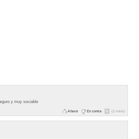
seguro y muy sociable
A favor
En contra
(2 votos)
0