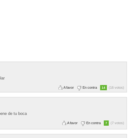
lar
A favor
En contra
(16 votos)
14
pene de tu boca
A favor
En contra
(7 votos)
7