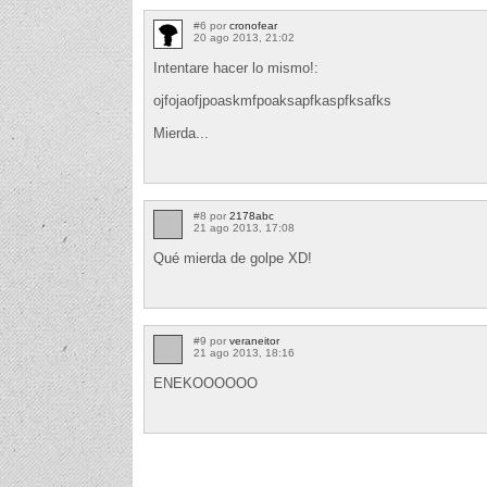
#6 por
cronofear
20 ago 2013, 21:02
Intentare hacer lo mismo!:
ojfojaofjpoaskmfpoaksapfkaspfksafks
Mierda...
#8 por
2178abc
21 ago 2013, 17:08
Qué mierda de golpe XD!
#9 por
veraneitor
21 ago 2013, 18:16
ENEKOOOOOO