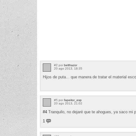
#2 por
belthazor
20 ago 2013, 18:35
Hijos de puta... que manera de tratar el material esco
#5 por
fapeitor_esp
20 ago 2013, 21:02
#4
Tranquilo, no dejaré que te ahogues, ya saco mi 
1