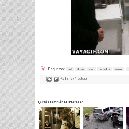
Etiquetas:
fail
dolor
risa
teclados
metal
p
+218 (274 votos)
Quizás también te interese: