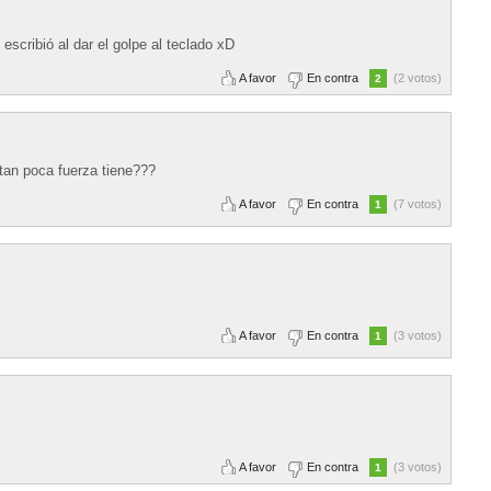
escribió al dar el golpe al teclado xD
A favor
En contra
(2 votos)
2
 tan poca fuerza tiene???
A favor
En contra
(7 votos)
1
A favor
En contra
(3 votos)
1
A favor
En contra
(3 votos)
1