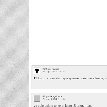
#10 por
fhurier
21 ago 2013, 21:04
#3
Es un informatico que querías, que fuera fuerte, 
#1 por
hry_sinuhe
20 ago 2013, 18:26
yo solo quiero tener el logro :S :okay: face