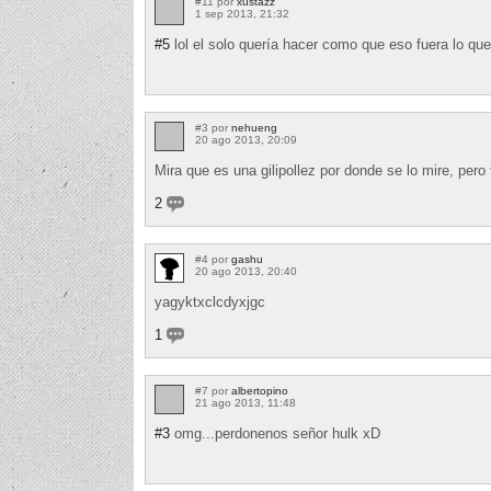
#11 por
xustazz
1 sep 2013, 21:32
#5
lol el solo quería hacer como que eso fuera lo que 
#3 por
nehueng
20 ago 2013, 20:09
Mira que es una gilipollez por donde se lo mire, pero
2
#4 por
gashu
20 ago 2013, 20:40
yagyktxclcdyxjgc
1
#7 por
albertopino
21 ago 2013, 11:48
#3
omg...perdonenos señor hulk xD