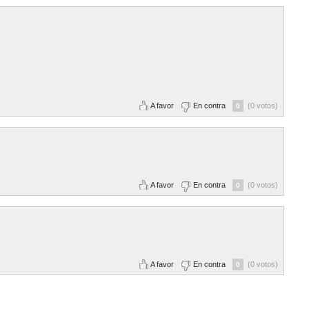
A favor
En contra
(0 votos)
0
A favor
En contra
(0 votos)
0
A favor
En contra
(0 votos)
0