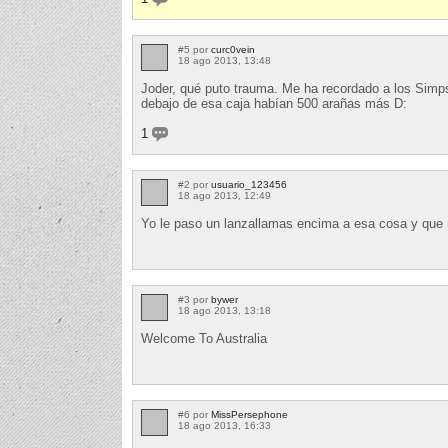
#5 por
curc0vein
18 ago 2013, 13:48
Joder, qué puto trauma. Me ha recordado a los Sim
debajo de esa caja habían 500 arañas más D:
1
#2 por
usuario_123456
18 ago 2013, 12:49
Yo le paso un lanzallamas encima a esa cosa y que n
#3 por
bywer
18 ago 2013, 13:18
Welcome To Australia
#6 por
MissPersephone
18 ago 2013, 16:33