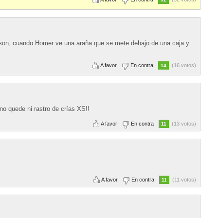
pson, cuando Homer ve una araña que se mete debajo de una caja y
A favor
En contra
(16 votos)
14
o quede ni rastro de crías XS!!
A favor
En contra
(13 votos)
11
A favor
En contra
(11 votos)
11