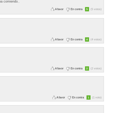
aba comiendo..
A favor
En contra
(5 votos)
5
A favor
En contra
(4 votos)
4
A favor
En contra
(2 votos)
2
A favor
En contra
(1 voto)
1