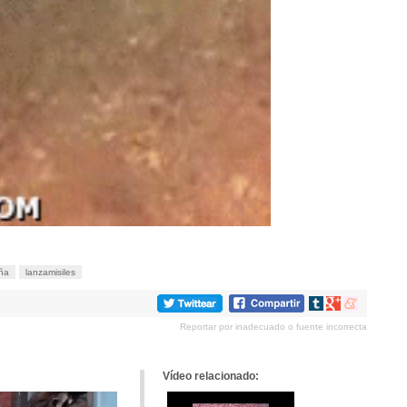
ña
lanzamisiles
Compartir
Compartir
Compartir
en
en
en
Reportar por inadecuado o fuente incorrecta
tumblr
Google+
meneame
Vídeo relacionado: