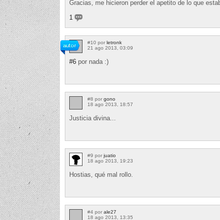
Gracias, me hicieron perder el apetito de lo que est
1
#10 por
letronk
21 ago 2013, 03:09
#6
por nada :)
#8 por
gono
18 ago 2013, 18:57
Justicia divina...
#9 por
juatio
18 ago 2013, 19:23
Hostias, qué mal rollo.
#4 por
ale27
18 ago 2013, 13:35