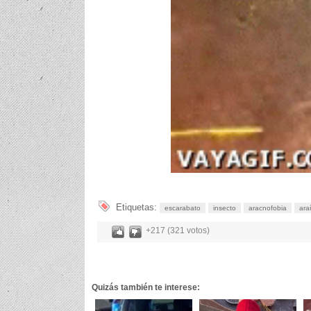
Etiquetas:
escarabato
insecto
aracnofobia
ara
+217 (321 votos)
Quizás también te interese: