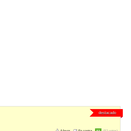
destacado
A favor
En contra
(52 votos)
52