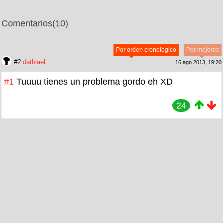
Comentarios
(10)
Por orden cronológico
Por mejores
#2
dathlael
16 ago 2013, 19:20
#1
Tuuuu tienes un problema gordo eh XD
24