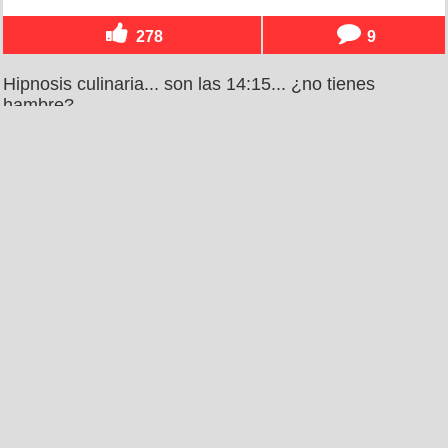
278
9
Hipnosis culinaria... son las 14:15... ¿no tienes
hambre?
por
naxete95
el 13 ago 2013, 22:46
111
7
La venganza del plátano
por
museleugim
el 13 ago 2013, 04:44