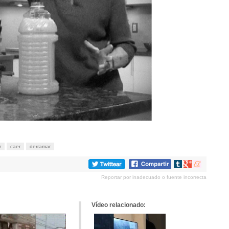
r
caer
derramar
Compartir
Compartir
Compartir
en
en
en
Reportar por inadecuado o fuente incorrecta
tumblr
Google+
meneame
Vídeo relacionado: