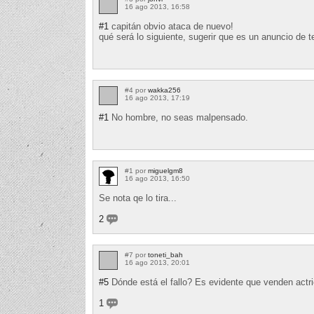
16 ago 2013, 16:58
#1
capitán obvio ataca de nuevo!
qué será lo siguiente, sugerir que es un anuncio de t
#4 por
wakka256
16 ago 2013, 17:19
#1
No hombre, no seas malpensado.
#1 por
miguelgm8
16 ago 2013, 16:50
Se nota qe lo tira...
2
#7 por
toneti_bah
16 ago 2013, 20:01
#5
Dónde está el fallo? Es evidente que venden actr
1