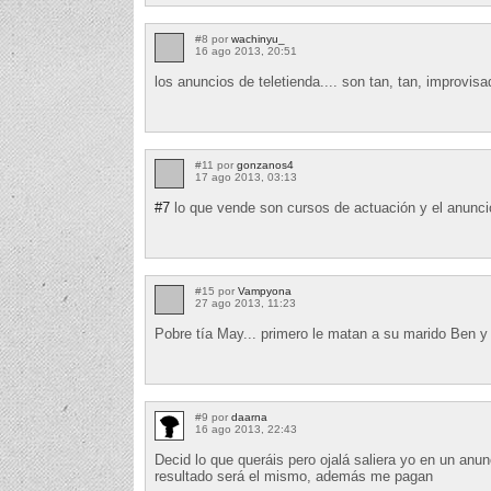
#8 por
wachinyu_
16 ago 2013, 20:51
los anuncios de teletienda.... son tan, tan, improvisa
#11 por
gonzanos4
17 ago 2013, 03:13
#7
lo que vende son cursos de actuación y el anunci
#15 por
Vampyona
27 ago 2013, 11:23
Pobre tía May... primero le matan a su marido Ben y 
#9 por
daarna
16 ago 2013, 22:43
Decid lo que queráis pero ojalá saliera yo en un anun
resultado será el mismo, además me pagan