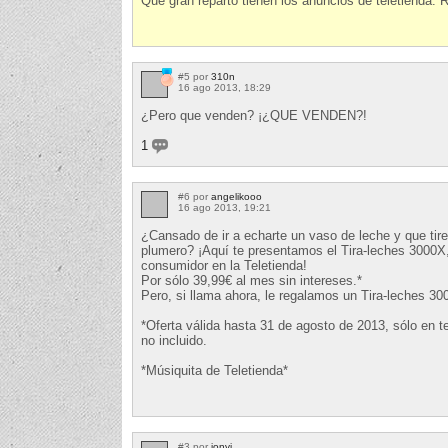
Qué gran reparto tienen los anuncios de teletienda. 
#5 por
310n
16 ago 2013, 18:29
¿Pero que venden? ¡¿QUE VENDEN?!
1
#6 por
angelikooo
16 ago 2013, 19:21
¿Cansado de ir a echarte un vaso de leche y que tire
plumero? ¡Aquí te presentamos el Tira-leches 3000X
consumidor en la Teletienda!
Por sólo 39,99€ al mes sin intereses.*
Pero, si llama ahora, le regalamos un Tira-leches 30
*Oferta válida hasta 31 de agosto de 2013, sólo en ter
no incluido.
*Músiquita de Teletienda*
#3 por
jonvi