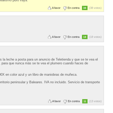
Realismo puro vaya.
A favor
En contra
(38 votos)
38
A favor
En contra
(18 votos)
18
s la leche a posta para un anuncio de Teletienda y que se te vea el
, para que nunca más se te vea el plumero cuando haces de
00X en color azul y un libro de maniobras de muñeca.
ritorio peninsular y Baleares. IVA no incluido. Servicio de transporte
A favor
En contra
(13 votos)
11