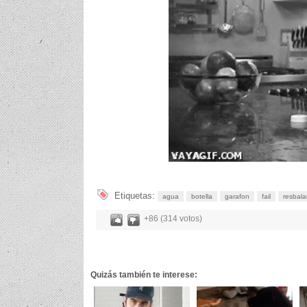
Etiquetas:
agua
botella
garafon
fail
resbala
+86 (314 votos)
Quizás también te interese: