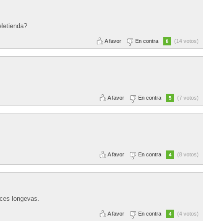
eletienda?
A favor
En contra
(14 votos)
8
A favor
En contra
(7 votos)
5
A favor
En contra
(8 votos)
4
ices longevas.
A favor
En contra
(4 votos)
4