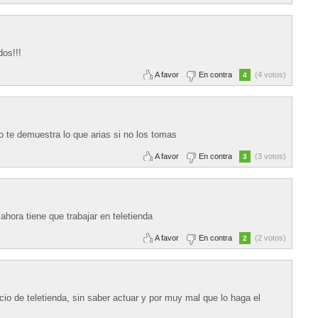
dos!!!
A favor
En contra
(4 votos)
4
o te demuestra lo que arias si no los tomas
A favor
En contra
(3 votos)
3
ahora tiene que trabajar en teletienda
A favor
En contra
(2 votos)
2
cio de teletienda, sin saber actuar y por muy mal que lo haga el