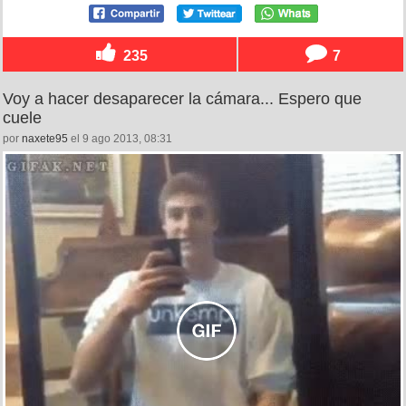
235
7
Voy a hacer desaparecer la cámara... Espero que
cuele
por
naxete95
el 9 ago 2013, 08:31