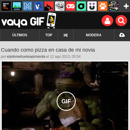
ÚLTIMOS
TOP
MODERA
Cuando como pizza en casa de mi novia
por
elpitomehueleapimienta
el 12 ago 2013, 05:54