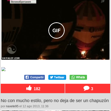
182
3
No con mucho estilo, pero no deja de ser un chapuzón
por
naxete95
el 12 ago 2013, 11:36