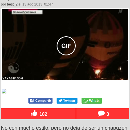
por
best_2
el 13 ago 2013, 01:47
182
3
No con mucho estilo, pero no deja de ser un chapuzón