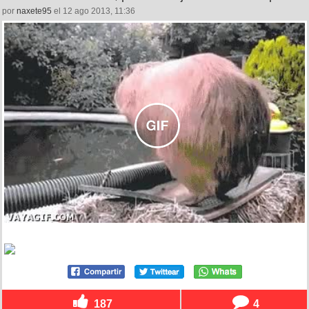
por
naxete95
el 12 ago 2013, 11:36
187
4