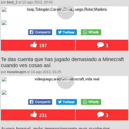
por
best_2
el 10 ago 2013, 20:43
197
3
Te das cuenta que has jugado demasiado a Minecraft
cuando ves cosas así
por
museleugim
el 10 ago 2013, 03:25
231
3
Auora boreal, más impresionante que cualquier