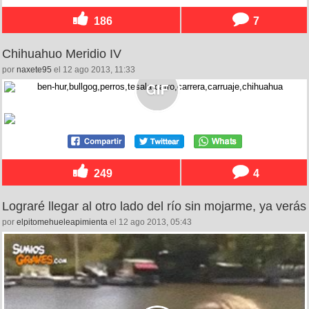
186
7
Chihuahuo Meridio IV
por
naxete95
el 12 ago 2013, 11:33
249
4
Lograré llegar al otro lado del río sin mojarme, ya verás
por
elpitomehueleapimienta
el 12 ago 2013, 05:43