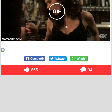
865
34