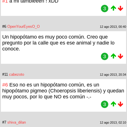
#1
a mi tambieeen ! xDD
3
#6
OpenYourEyesO_O
12 ago 2013, 00:40
Un hipopótamo es muy poco común. Creo que
pregunto por la calle que es ese animal y nadie lo
conoce.
3
#11
cabezoto
12 ago 2013, 20:34
#6
Eso no es un hipopótamo común, es un
hipopótamo pigmeo (Choeropsis liberiensis) y quedan
muy pocos, por lo que NO es común -.-
3
#7
shiva_dilan
12 ago 2013, 02:10