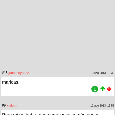
#13
juanchoyanez
3 sep 2013, 19:36
maricas.
1
#9
kialulm
12 ago 2013, 15:56
Para mi no habrá nada mas poco común que mi