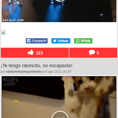
323
5
¡Te tengo ratoncito, no escaparás!
por
elpitomehueleapimienta
el 8 ago 2013, 01:57