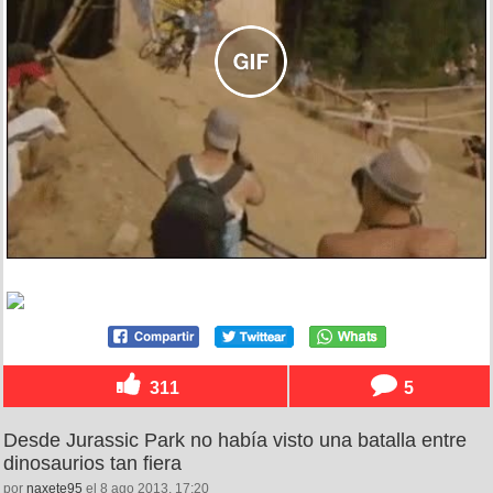
311
5
Desde Jurassic Park no había visto una batalla entre
dinosaurios tan fiera
por
naxete95
el 8 ago 2013, 17:20