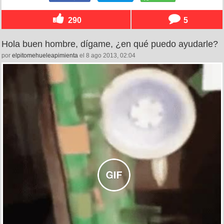
290
5
Hola buen hombre, dígame, ¿en qué puedo ayudarle?
por
elpitomehueleapimienta
el 8 ago 2013, 02:04