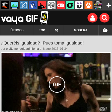
ÚLTIMOS
TOP
MODERA
¿Queréis igualdad? ¡Pues toma igualdad!
por
elpitomehueleapimienta
el 8 ago 2013, 01:34