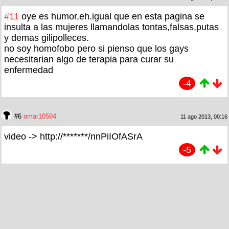
#11
oye es humor,eh.igual que en esta pagina se
insulta a las mujeres llamandolas tontas,falsas,putas
y demas gilipolleces.
no soy homofobo pero si pienso que los gays
necesitarian algo de terapia para curar su
enfermedad
-4
#6
omar10594
11 ago 2013, 00:16
video -> http://*******/nnPiIOfASrA
-5