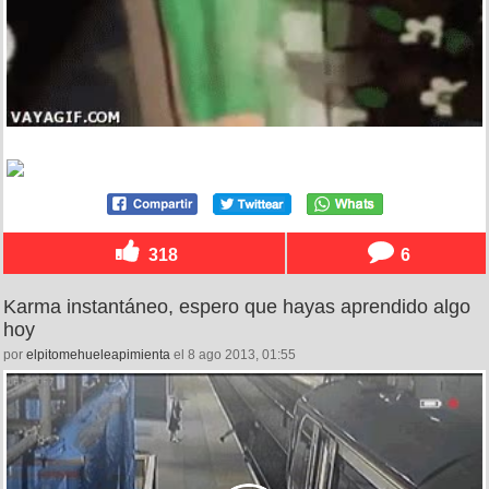
318
6
Karma instantáneo, espero que hayas aprendido algo
hoy
por
elpitomehueleapimienta
el 8 ago 2013, 01:55