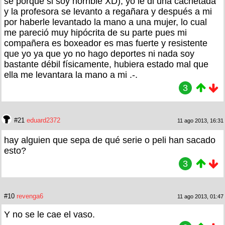
se porque si soy horrible XD), yo le di una cachetada
y la profesora se levanto a regañara y después a mi
por haberle levantado la mano a una mujer, lo cual
me pareció muy hipócrita de su parte pues mi
compañera es boxeador es mas fuerte y resistente
que yo ya que yo no hago deportes ni nada soy
bastante débil físicamente, hubiera estado mal que
ella me levantara la mano a mi .-.
3
#21
eduard2372
11 ago 2013, 16:31
hay alguien que sepa de qué serie o peli han sacado
esto?
3
#10
revenga6
11 ago 2013, 01:47
Y no se le cae el vaso.