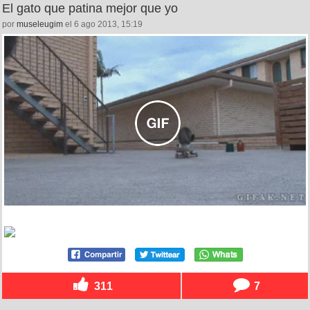
El gato que patina mejor que yo
por
museleugim
el 6 ago 2013, 15:19
311
7