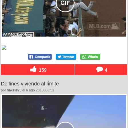
159
4
Delfines viviendo al límite
por
naxete95
el 6 ago 2013, 08:52