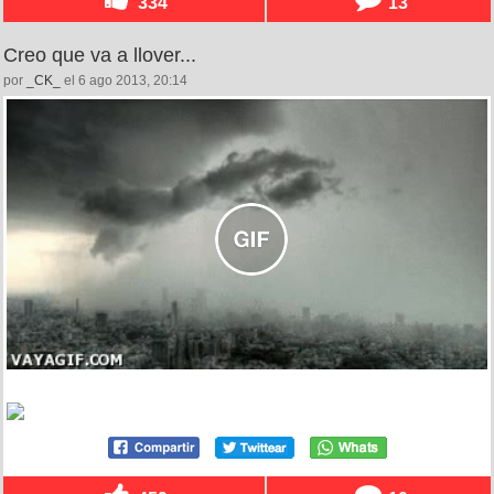
334
13
Creo que va a llover...
por
_CK_
el 6 ago 2013, 20:14