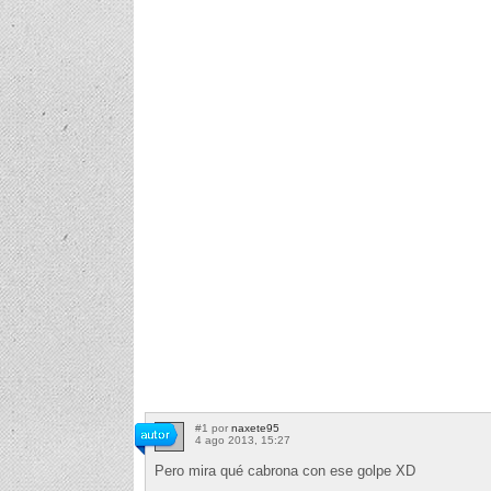
#1 por
naxete95
4 ago 2013, 15:27
Pero mira qué cabrona con ese golpe XD