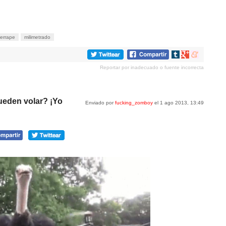
errape
milimetrado
Compartir
Compartir
Compartir
en
en
en
Reportar por inadecuado o fuente incorrecta
tumblr
Google+
meneame
ueden volar? ¡Yo
Enviado por
fucking_zomboy
el 1 ago 2013, 13:49