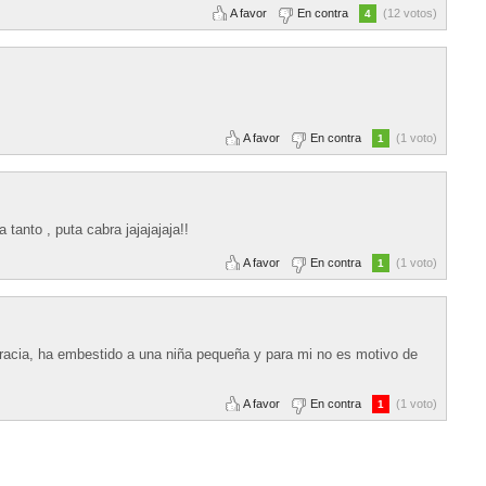
A favor
En contra
(12 votos)
4
A favor
En contra
(1 voto)
1
anto , puta cabra jajajajaja!!
A favor
En contra
(1 voto)
1
racia, ha embestido a una niña pequeña y para mi no es motivo de
A favor
En contra
(1 voto)
1