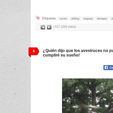
Etiquetas:
coche
drifting
segway
derrapar
d
+157 (209 votos)
¿Quién dijo que los avestruces no p
8
cumpliré su sueño!