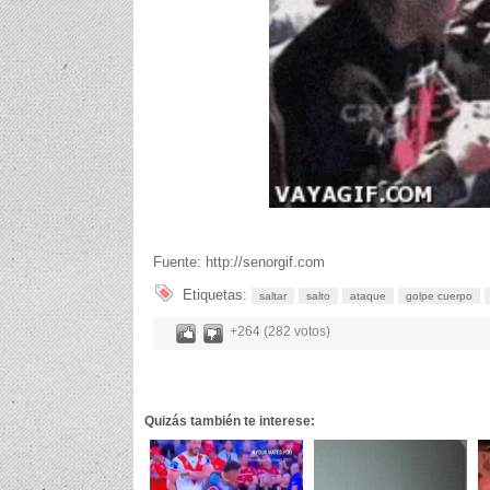
Fuente: http://senorgif.com
Etiquetas:
saltar
salto
ataque
golpe cuerpo
+264 (282 votos)
Quizás también te interese: