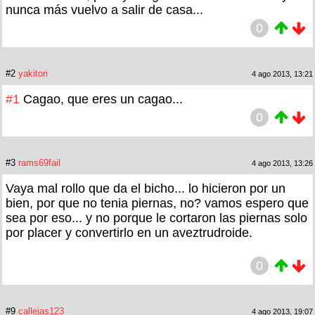
nunca más vuelvo a salir de casa...
0
#2
yakitori
4 ago 2013, 13:21
#1
Cagao, que eres un cagao...
0
#3
rams69fail
4 ago 2013, 13:26
Vaya mal rollo que da el bicho... lo hicieron por un
bien, por que no tenia piernas, no? vamos espero que
sea por eso... y no porque le cortaron las piernas solo
por placer y convertirlo en un aveztrudroide.
0
#9
callejas123
4 ago 2013, 19:07