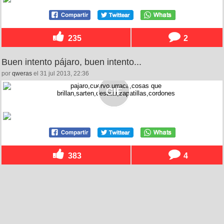
235
2
Buen intento pájaro, buen intento...
por
qweras
el 31 jul 2013, 22:36
383
4