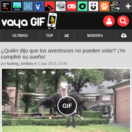
ÚLTIMOS
TOP
MODERA
¿Quién dijo que los avestruces no pueden volar? ¡Yo
cumpliré su sueño!
por
fucking_zomboy
el 1 ago 2013, 13:49