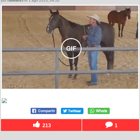
por
naxete95
el 1 ago 2013, 09:10
213
1