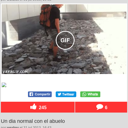
245
6
Un dia normal con el abuelo
por
wextrex
el 31 jul 2013, 16:43