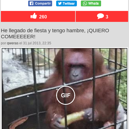
260
3
He llegado de fiesta y tengo hambre, ¡QUIERO
COMEEEEER!
por
qweras
el 31 jul 2013, 22:35