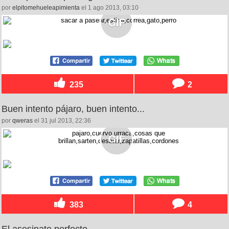
por
elpitomehueleapimienta
el 1 ago 2013, 03:10
235
2
Buen intento pájaro, buen intento...
por
qweras
el 31 jul 2013, 22:36
383
4
El asesinato perfecto