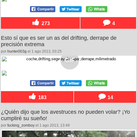
273
4
Esto sí que es ser un as del drifting, derrape de
precisión extrema
por
hunter003g
el 1 ago 2013, 03:25
183
14
¿Quién dijo que los avestruces no pueden volar? ¡Yo
cumpliré su sueño!
por
fucking_zomboy
el 1 ago 2013, 13:49