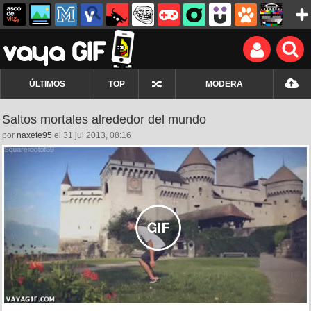
ÚLTIMOS
TOP
MODERA
Saltos mortales alrededor del mundo
por
naxete95
el 31 jul 2013, 08:16