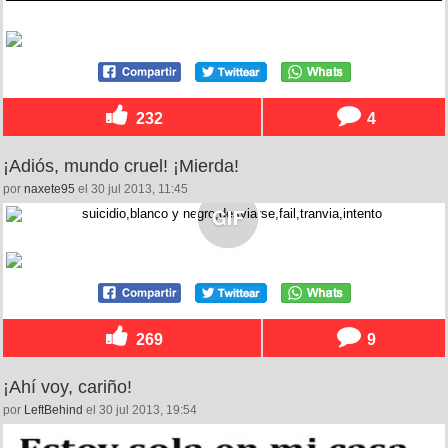
232
4
¡Adiós, mundo cruel! ¡Mierda!
por
naxete95
el 30 jul 2013, 11:45
269
9
¡Ahí voy, cariño!
por
LeftBehind
el 30 jul 2013, 19:54