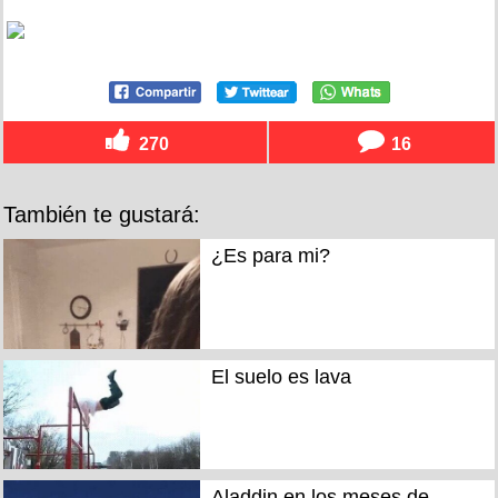
270
16
También te gustará:
¿Es para mi?
El suelo es lava
Aladdin en los meses de