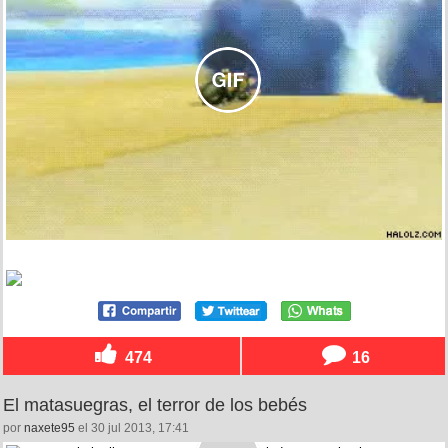
474
16
El matasuegras, el terror de los bebés
por
naxete95
el 30 jul 2013, 17:41