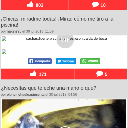
802
10
¡Chicas. miradme todas! ¡Mirad cómo me tiro a la
piscina!
por
naxete95
el 30 jul 2013, 11:39
171
5
¿Necesitas que te eche una mano o qué?
por
elpitomehueleapimienta
el 30 jul 2013, 04:56