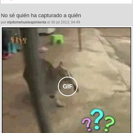
No sé quién ha capturado a quién
por
elpitomehueleapimienta
el 30 jul 2013, 04:49