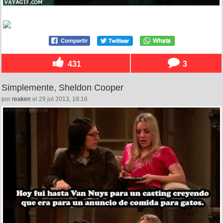
431
3
Simplemente, Sheldon Cooper
por
reaken
el 29 jul 2013, 18:16