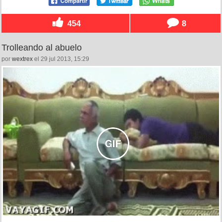
454
8
Trolleando al abuelo
por
wextrex
el 29 jul 2013, 15:29