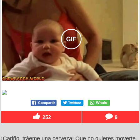
252
9
¡Cariño, tráeme una cerveza! Que no quieres moverte,