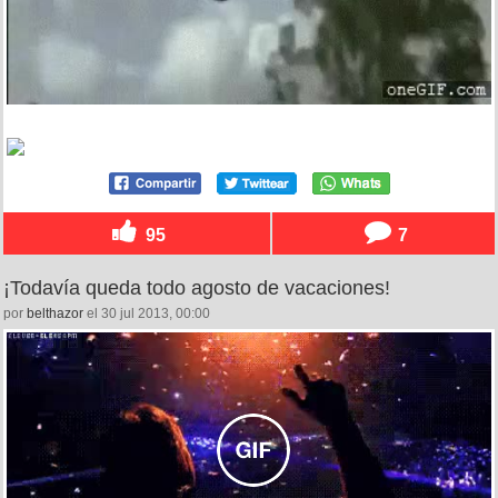
95
7
¡Todavía queda todo agosto de vacaciones!
por
belthazor
el 30 jul 2013, 00:00