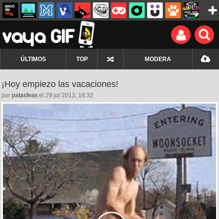
ÚLTIMOS
TOP
MODERA
¡Hoy empiezo las vacaciones!
por
patasfeas
el 29 jul 2013, 18:32