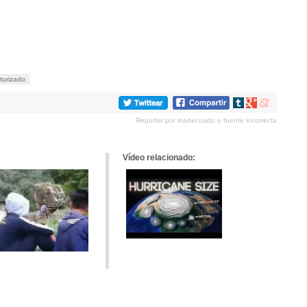
turizado
Compartir
Compartir
Compartir
en
en
en
Reportar por inadecuado o fuente incorrecta
tumblr
Google+
meneame
Vídeo relacionado: