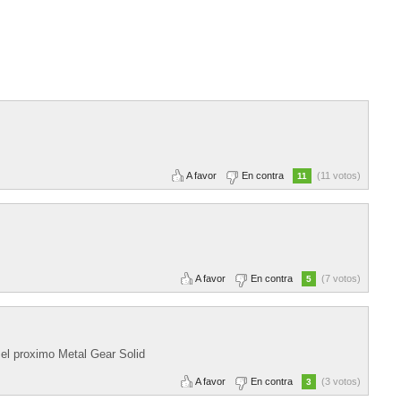
A favor
En contra
(11 votos)
11
A favor
En contra
(7 votos)
5
ra el proximo Metal Gear Solid
A favor
En contra
(3 votos)
3