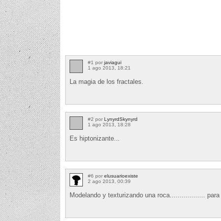
#1 por
javiagui
1 ago 2013, 18:21
La magia de los fractales.
#2 por
LynyrdSkynyrd
1 ago 2013, 18:28
Es hiptonizante...
#6 por
elusuarioexiste
2 ago 2013, 00:39
Modelando y texturizando una roca.................. pa