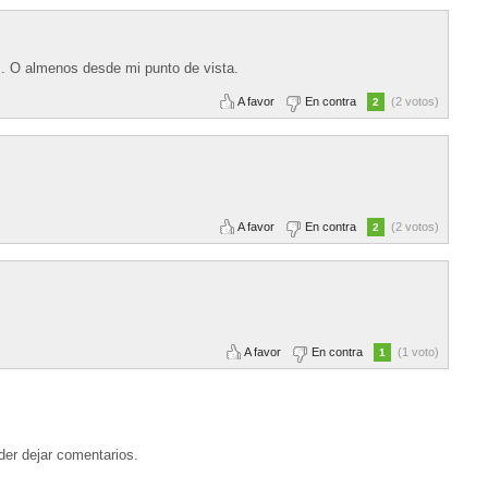
... O almenos desde mi punto de vista.
A favor
En contra
(2 votos)
2
A favor
En contra
(2 votos)
2
A favor
En contra
(1 voto)
1
der dejar comentarios.