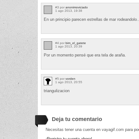
#3 por
anonimoviciado
1 ago 2013, 19:38
En un principio parecen estrellas de mar rodeandolo
#4 por
bim_el_gatete
1 ago 2013, 20:39
Por un momento pensé que era tela de araña.
#5 por
vorden
1 ago 2013, 20:55
triangulizacion
Deja tu comentario
Necesitas tener una cuenta en vayagif.com para po
¡Registra tu cuenta ahora!