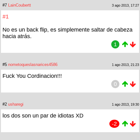
#7
LainCoubertt
3 ago 2013, 17:27
#1
No es un back flip, es simplemente saltar de cabeza
hacia atrás.
1
#5
nometoqueslasnarices4586
1 ago 2013, 21:23
Fuck You Cordinacion!!!
0
#2
usharegi
1 ago 2013, 19:30
los dos son un par de idiotas XD
-2