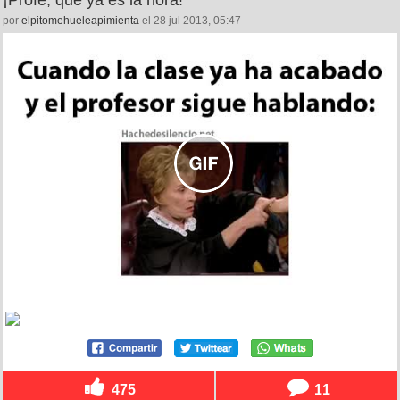
por
elpitomehueleapimienta
el 28 jul 2013, 05:47
475
11