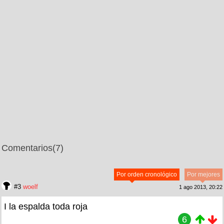
Comentarios
(7)
Por orden cronológico
Por mejores
#3
woelf
1 ago 2013, 20:22
I la espalda toda roja
6