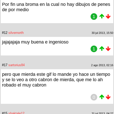
Por fin una broma en la cual no hay dibujos de penes
de por medio
1
#12
silvernorth
30 jul 2013, 15:50
jajajajaja muy buena e ingenioso
1
#17
sartorius84
2 ago 2013, 02:16
pero que mierda este gif lo mande yo hace un tiempo
y se lo veo a otro cabron de mierda, que me lo ah
robado el muy cabron
0
#15
shaktale12
31 jul 2013, 04:27