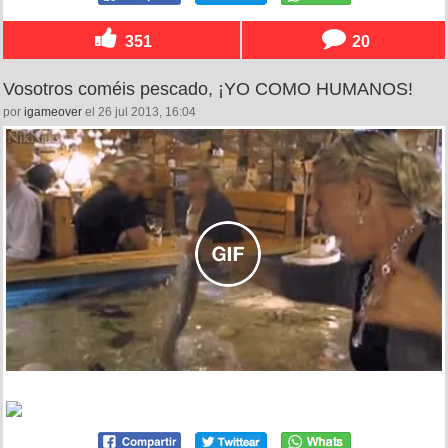
351
20
Vosotros coméis pescado, ¡YO COMO HUMANOS!
por
igameover
el 26 jul 2013, 16:04