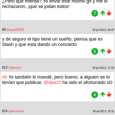
¿Pero que mierda? Yo envié este mismo gif y me lo
rechazaron, ¡que se jodan todos!
7
#9
brayan0330
30 jul 2013, 03:47
y de seguro el tipo tiene un sueño, piensa que es
Slash y que esta dando un concierto
5
#13
Optimos
30 jul 2013, 17:33
#5
Yo también lo mandé, pero bueno, a alguien se lo
tenían que publicar,
@dpa15
ha sido el afortunado xD
4
#14
igameover
30 jul 2013, 20:11