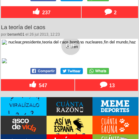
237
2
La teoría del caos
por
berserk01
el 26 jul 2013, 12:23
547
13