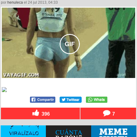
por
henuleca
el 24 jul 2013, 04:33
396
7