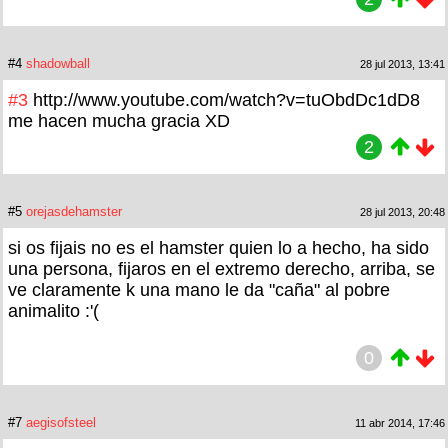
#4
shadowball
28 jul 2013, 13:41
#3
http://www.youtube.com/watch?v=tuObdDc1dD8
me hacen mucha gracia XD
2
#5
orejasdehamster
28 jul 2013, 20:48
si os fijais no es el hamster quien lo a hecho, ha sido
una persona, fijaros en el extremo derecho, arriba, se
ve claramente k una mano le da "caña" al pobre
animalito :'(
0
#7
aegisofsteel
11 abr 2014, 17:46