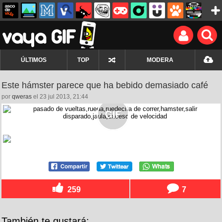
ÚLTIMOS
TOP
MODERA
Este hámster parece que ha bebido demasiado café
por
qweras
el 23 jul 2013, 21:44
259
7
También te gustará: