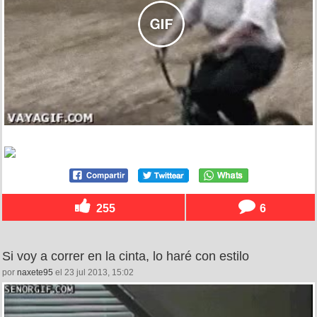
255
6
Si voy a correr en la cinta, lo haré con estilo
por
naxete95
el 23 jul 2013, 15:02