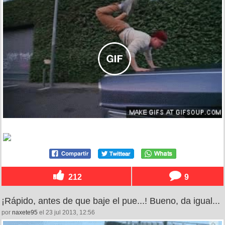
212
9
¡Rápido, antes de que baje el pue...! Bueno, da igual...
por
naxete95
el 23 jul 2013, 12:56