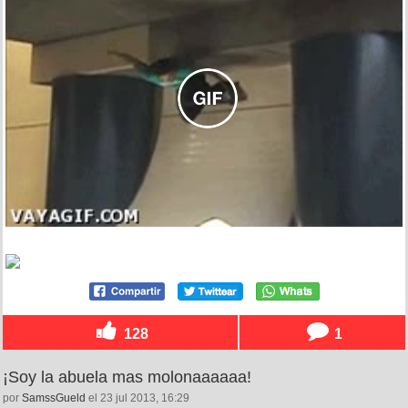
128
1
¡Soy la abuela mas molonaaaaaa!
por
SamssGueld
el 23 jul 2013, 16:29