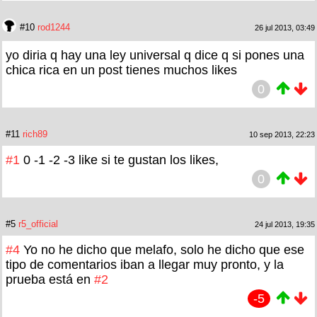
#10
rod1244
26 jul 2013, 03:49
yo diria q hay una ley universal q dice q si pones una
chica rica en un post tienes muchos likes
0
#11
rich89
10 sep 2013, 22:23
#1
0 -1 -2 -3 like si te gustan los likes,
0
#5
r5_official
24 jul 2013, 19:35
#4
Yo no he dicho que melafo, solo he dicho que ese
tipo de comentarios iban a llegar muy pronto, y la
prueba está en
#2
-5