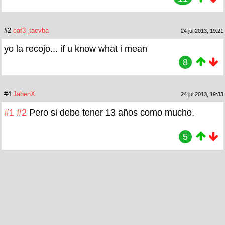
#2
caf3_tacvba
24 jul 2013, 19:21
yo la recojo... if u know what i mean
8
#4
JabenX
24 jul 2013, 19:33
#1
#2
Pero si debe tener 13 años como mucho.
5