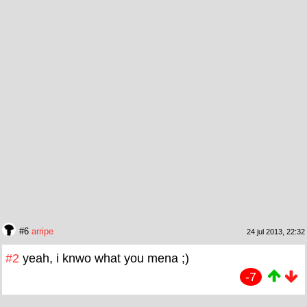
#6
arripe
24 jul 2013, 22:32
#2
yeah, i knwo what you mena ;)
-7