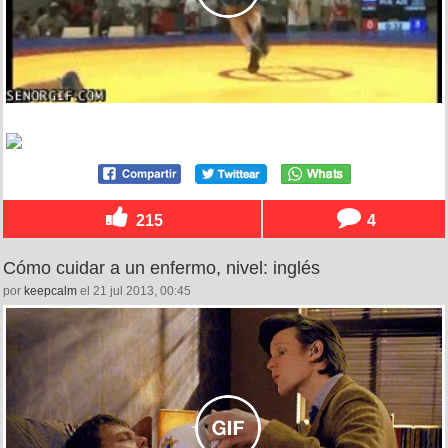
215
4
Cómo cuidar a un enfermo, nivel: inglés
por
keepcalm
el 21 jul 2013, 00:45