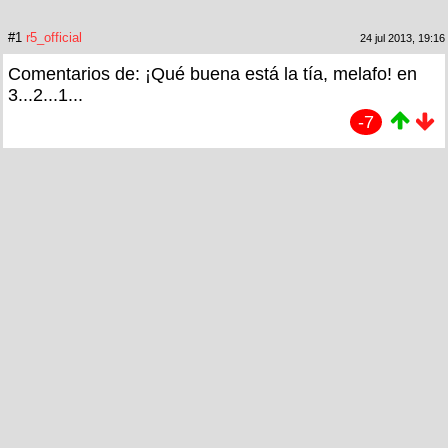
#1
r5_official
24 jul 2013, 19:16
Comentarios de: ¡Qué buena está la tía, melafo! en
3...2...1...
-7