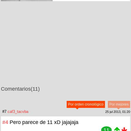
Comentarios
(11)
Por orden cronológico
Por mejores
#7
caf3_tacvba
25 jul 2013, 01:20
#4
Pero parece de 11 xD jajajaja
11