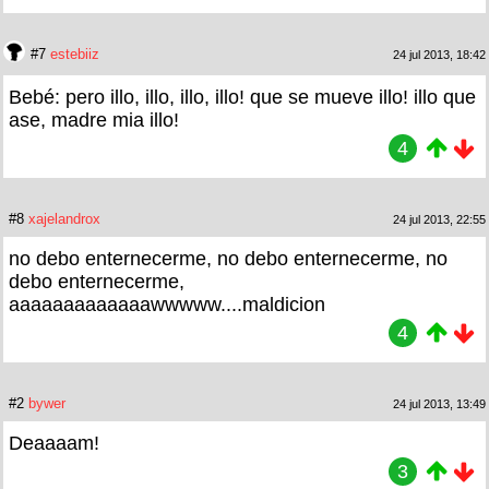
#7
estebiiz
24 jul 2013, 18:42
Bebé: pero illo, illo, illo, illo! que se mueve illo! illo que
ase, madre mia illo!
4
#8
xajelandrox
24 jul 2013, 22:55
no debo enternecerme, no debo enternecerme, no
debo enternecerme,
aaaaaaaaaaaaawwwww....maldicion
4
#2
bywer
24 jul 2013, 13:49
Deaaaam!
3