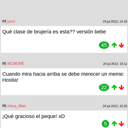
#4
jonvi
24 jul 2013, 14:18
Qué clase de brujería es esta?? versión bebe
45
#5
MCMORE
24 jul 2013, 15:11
Cuando mira hacia arriba se debe merecer un meme:
Hostia!
22
#6
shiva_dilan
24 jul 2013, 15:33
¡Qué gracioso el peque! xD
5