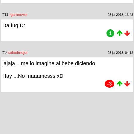
#11
igameover
25 jul 2013, 13:43
Da fuq D:
1
#9
soloelmejor
25 jul 2013, 04:12
jajaja ...me lo imagine al bebe diciendo
Hay ...No maaamesss xD
-3