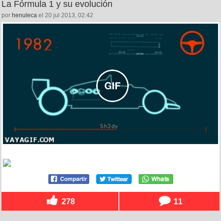
La Fórmula 1 y su evolución
por
henuleca
el 20 jul 2013, 02:42
278
11