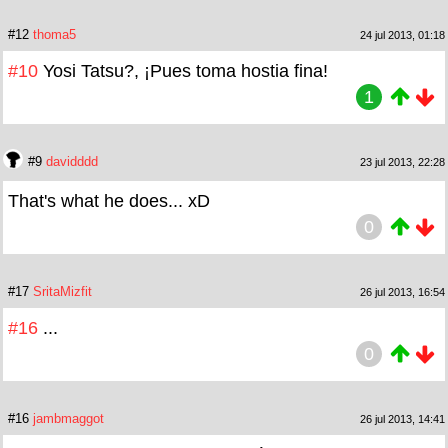
#12
thoma5
24 jul 2013, 01:18
#10
Yosi Tatsu?, ¡Pues toma hostia fina!
1
#9
davidddd
23 jul 2013, 22:28
That's what he does... xD
0
#17
SritaMizfit
26 jul 2013, 16:54
#16
...
0
#16
jambmaggot
26 jul 2013, 14:41