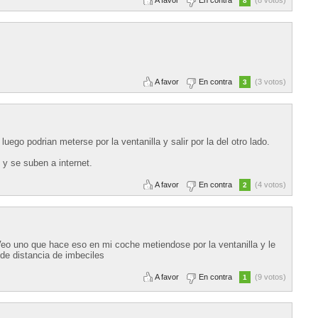
8
A favor
En contra
(3 votos)
3
uego podrian meterse por la ventanilla y salir por la del otro lado.
 y se suben a internet.
A favor
En contra
(4 votos)
2
Veo uno que hace eso en mi coche metiendose por la ventanilla y le
d de distancia de imbeciles
A favor
En contra
(9 votos)
1