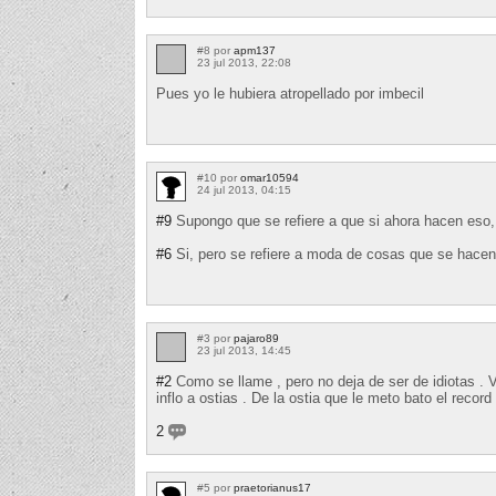
#8 por
apm137
23 jul 2013, 22:08
Pues yo le hubiera atropellado por imbecil
#10 por
omar10594
24 jul 2013, 04:15
#9
Supongo que se refiere a que si ahora hacen eso, l
#6
Si, pero se refiere a moda de cosas que se hacen
#3 por
pajaro89
23 jul 2013, 14:45
#2
Como se llame , pero no deja de ser de idiotas . 
inflo a ostias . De la ostia que le meto bato el recor
2
#5 por
praetorianus17