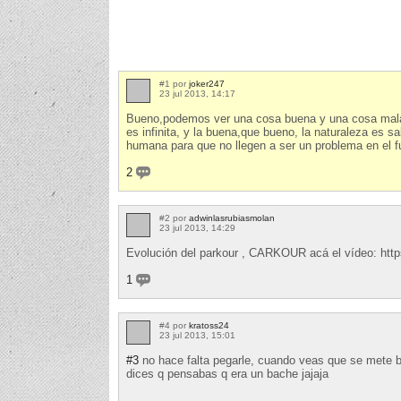
#1 por
joker247
23 jul 2013, 14:17
Bueno,podemos ver una cosa buena y una cosa mala,l
es infinita, y la buena,que bueno, la naturaleza es 
humana para que no llegen a ser un problema en el f
2
#2 por
adwinlasrubiasmolan
23 jul 2013, 14:29
Evolución del parkour , CARKOUR acá el vídeo: h
1
#4 por
kratoss24
23 jul 2013, 15:01
#3
no hace falta pegarle, cuando veas que se mete ba
dices q pensabas q era un bache jajaja