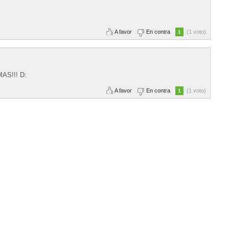
A favor
En contra
(1 voto)
1
MAS!!! D:
A favor
En contra
(1 voto)
1