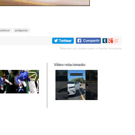
parkour
peligroso
Compartir
Compartir
Compartir
en
en
en
Reportar por inadecuado o fuente incorrecta
tumblr
Google+
meneame
Vídeo relacionado: