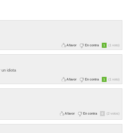
A favor
En contra
(1 voto)
1
 un idiota
A favor
En contra
(1 voto)
1
A favor
En contra
(2 votos)
0