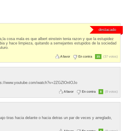
destacado
a cosa mala es que albert einstein tenia razon y que la estupidez
sabia y hace limpieza, quitando a semejantes estupidos de la sociedad
uturo.
A favor
En contra
(37 votos)
35
ttps://www.youtube.com/watch?v=2ZGZlOnIOJo
A favor
En contra
(8 votos)
8
jo tiras hacia delante o hacia detras un par de veces y arreglado,
A favor
En contra
(8 votos)