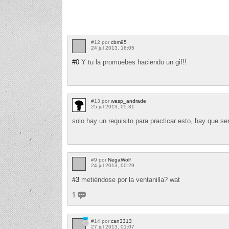
#12 por
cbm95
24 jul 2013, 16:05
#0
Y tu la promuebes haciendo un gif!!
#13 por
wasp_andrade
25 jul 2013, 05:31
solo hay un requisito para practicar esto, hay que ser
#9 por
NegaWolf
24 jul 2013, 00:29
#3
metiéndose por la ventanilla? wat
1
#14 por
can3313
27 jul 2013, 01:07