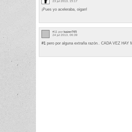
23 jul 2013, 15:17
¡Pues yo aceleraba, oigan!
#11 por
kaizer765
24 jul 2013, 06:39
#1
pero por alguna extraña razón.. CADA VEZ HAY 