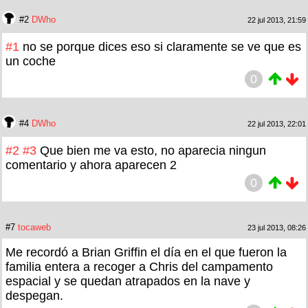
#2
DWho
22 jul 2013, 21:59
#1
no se porque dices eso si claramente se ve que es
un coche
0
#4
DWho
22 jul 2013, 22:01
#2
#3
Que bien me va esto, no aparecia ningun
comentario y ahora aparecen 2
0
#7
tocaweb
23 jul 2013, 08:26
Me recordó a Brian Griffin el día en el que fueron la
familia entera a recoger a Chris del campamento
espacial y se quedan atrapados en la nave y
despegan.