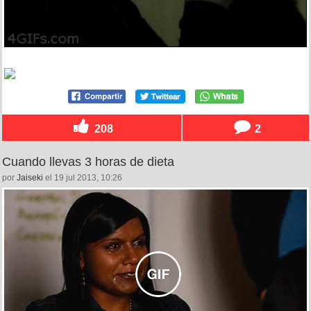
208
2
Cuando llevas 3 horas de dieta
por
Jaiseki
el 19 jul 2013, 10:26