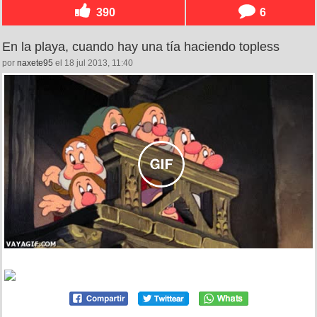
390
6
En la playa, cuando hay una tía haciendo topless
por
naxete95
el 18 jul 2013, 11:40