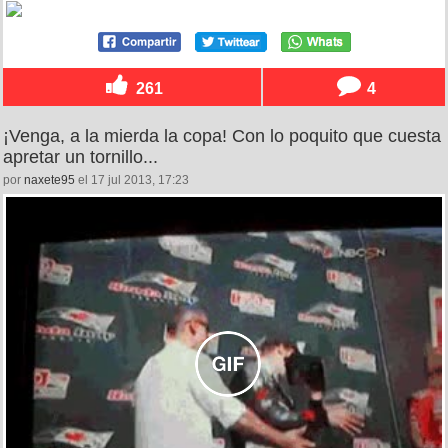
261
4
¡Venga, a la mierda la copa! Con lo poquito que cuesta
apretar un tornillo...
por
naxete95
el 17 jul 2013, 17:23