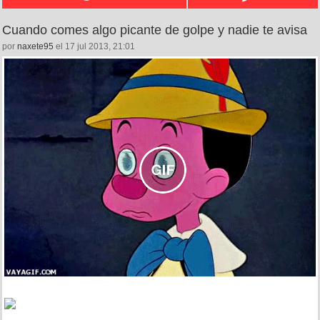
Cuando comes algo picante de golpe y nadie te avisa
por
naxete95
el 17 jul 2013, 21:01