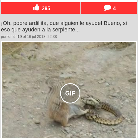
295
4
¡Oh, pobre ardillita, que alguien le ayude! Bueno, si
eso que ayuden a la serpiente...
por
tenshi19
el 16 jul 2013, 22:38