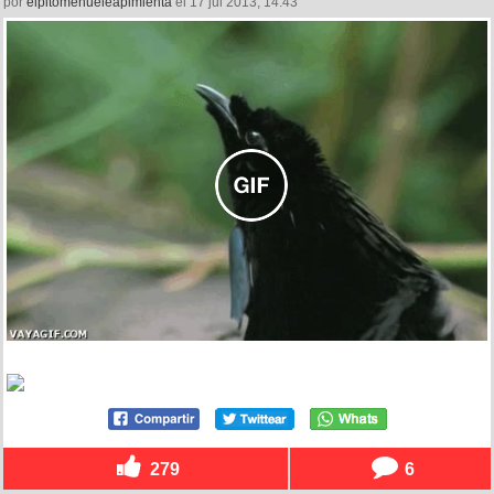
por
elpitomehueleapimienta
el 17 jul 2013, 14:43
279
6