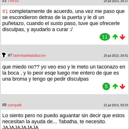
#3
TiNiSu
20 jul 2013, 20:27
#1
completamente de acuerdo, una vez me paso que
se escondieron detras de la puerta y le di un
puñetazo, cuando el susto paso, tuve que ofrecerle
disculpas, y ayudarlo a curar :/
11
#7
belenladelatallacien
20 jul 2013, 20:51
que miedo no?? yo veo eso y le meto un taconazo en
la boca , y lo peor esqe luego me entero de que es
una broma y tengo qe pedir disculpas
5
#9
sampark
21 jul 2013, 03:23
Lo siento pero no puedo aguantar sin decir que estos
necesitan la ayuda de... Tabatha, te necesito.
JAJAJAJAJAJA