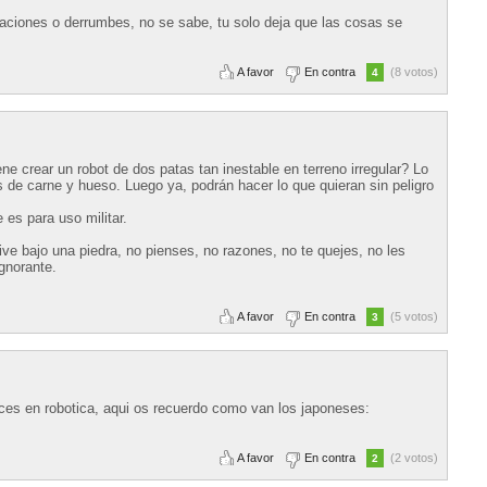
vaciones o derrumbes, no se sabe, tu solo deja que las cosas se
A favor
En contra
(8 votos)
4
 crear un robot de dos patas tan inestable en terreno irregular? Lo
s de carne y hueso. Luego ya, podrán hacer lo que quieran sin peligro
 es para uso militar.
ive bajo una piedra, no pienses, no razones, no te quejes, no les
ignorante.
A favor
En contra
(5 votos)
3
s en robotica, aqui os recuerdo como van los japoneses:
A favor
En contra
(2 votos)
2