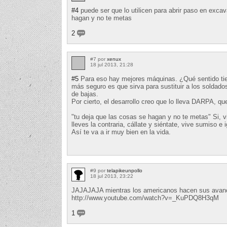
#4
puede ser que lo utilicen para abrir paso en exca
hagan y no te metas
2
#7 por
xenux
18 jul 2013, 21:28
#5
Para eso hay mejores máquinas. ¿Qué sentido tiene
más seguro es que sirva para sustituir a los soldado
de bajas.
Por cierto, el desarrollo creo que lo lleva DARPA, que
"tu deja que las cosas se hagan y no te metas" Si, v
lleves la contraria, cállate y siéntate, vive sumiso e 
Así te va a ir muy bien en la vida.
#9 por
telapikeunpollo
18 jul 2013, 23:22
JAJAJAJA mientras los americanos hacen sus avance
http://www.youtube.com/watch?v=_KuPDQ8H3qM
1