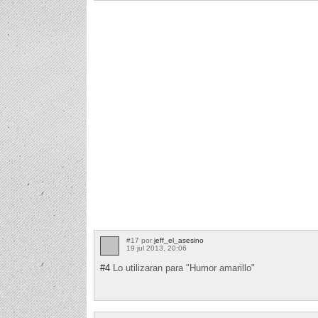
#17 por
jeff_el_asesino
19 jul 2013, 20:06
#4
Lo utilizaran para "Humor amarillo"