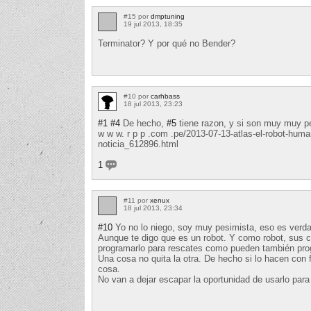
#15 por
dmptuning
19 jul 2013, 18:35
Terminator? Y por qué no Bender?
#10 por
carhbass
18 jul 2013, 23:23
#1
#4
De hecho,
#5
tiene razon, y si son muy muy p
w w w. r p p .com .pe/2013-07-13-atlas-el-robot-huma
noticia_612896.html
1
#11 por
xenux
18 jul 2013, 23:34
#10
Yo no lo niego, soy muy pesimista, eso es verda
Aunque te digo que es un robot. Y como robot, sus 
programarlo para rescates como pueden también progr
Una cosa no quita la otra. De hecho si lo hacen con
cosa.
No van a dejar escapar la oportunidad de usarlo para