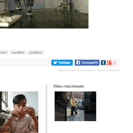
robot
equilibrio
equilibrar
Compartir
Compartir
Compartir
en
en
en
Reportar por inadecuado o fuente incorrecta
tumblr
Google+
meneame
Vídeo relacionado: