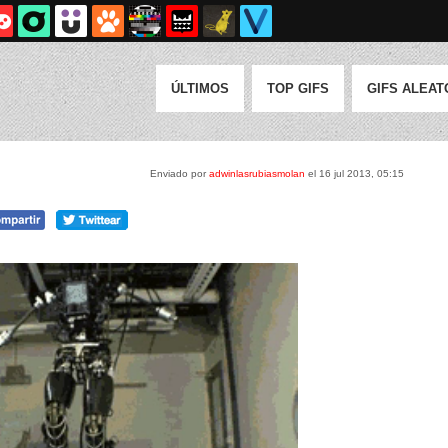
ÚLTIMOS
TOP GIFS
GIFS ALEAT
Enviado por
adwinlasrubiasmolan
el 16 jul 2013, 05:15