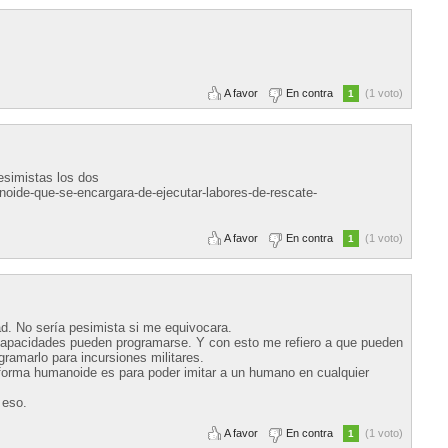
A favor
En contra
(1 voto)
1
esimistas los dos
noide-que-se-encargara-de-ejecutar-labores-de-rescate-
A favor
En contra
(1 voto)
1
d. No sería pesimista si me equivocara.
capacidades pueden programarse. Y con esto me refiero a que pueden
amarlo para incursiones militares.
 forma humanoide es para poder imitar a un humano en cualquier
 eso.
A favor
En contra
(1 voto)
1