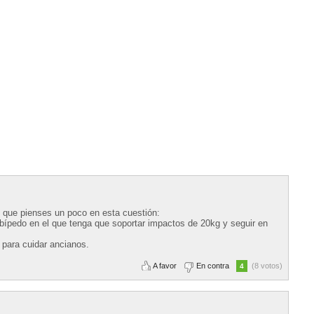
 que pienses un poco en esta cuestión:
ípedo en el que tenga que soportar impactos de 20kg y seguir en
e para cuidar ancianos.
A favor
En contra
(8 votos)
4