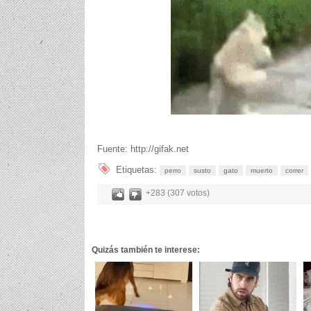
Fuente: http://gifak.net
Etiquetas:
perro
susto
gato
muerto
correr
+283 (307 votos)
Quizás también te interese: