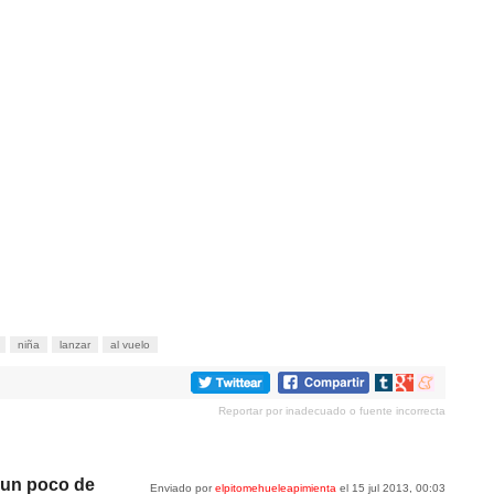
niña
lanzar
al vuelo
Compartir
Compartir
Compartir
en
en
en
Reportar por inadecuado o fuente incorrecta
tumblr
Google+
meneame
 un poco de
Enviado por
elpitomehueleapimienta
el 15 jul 2013, 00:03