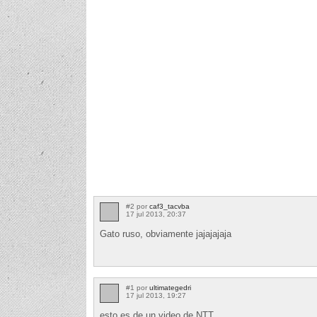
#2 por
caf3_tacvba
17 jul 2013, 20:37
Gato ruso, obviamente jajajajaja
#1 por
ultimategedri
17 jul 2013, 19:27
esto es de un video de NTT