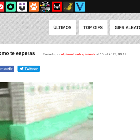
ÚLTIMOS
TOP GIFS
GIFS ALEAT
omo te esperas
Enviado por
elpitomehueleapimienta
el 15 jul 2013, 00:11