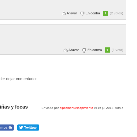
A favor
En contra
(2 votos)
2
A favor
En contra
(1 voto)
1
der dejar comentarios.
niñas y focas
Enviado por
elpitomehueleapimienta
el 15 jul 2013, 00:15