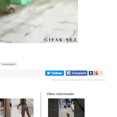
inesperado
Compartir
Compartir
Compartir
en
en
en
Reportar por inadecuado o fuente incorrecta
tumblr
Google+
meneame
Vídeo relacionado: