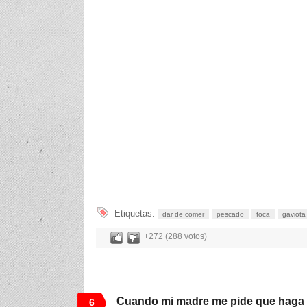
Etiquetas:
dar de comer
pescado
foca
gaviota
+272 (288 votos)
Cuando mi madre me pide que haga
6