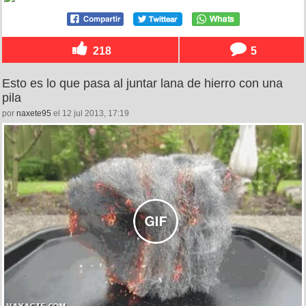
218
5
Esto es lo que pasa al juntar lana de hierro con una
pila
por
naxete95
el 12 jul 2013, 17:19