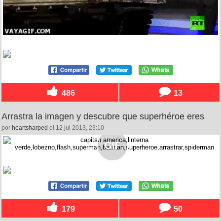
486
13
Arrastra la imagen y descubre que superhéroe eres
por
heartsharped
el 12 jul 2013, 23:10
179
50