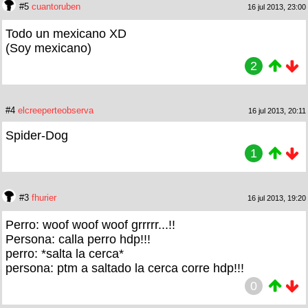
#5
cuantoruben
16 jul 2013, 23:00
Todo un mexicano XD
(Soy mexicano)
2
#4
elcreeperteobserva
16 jul 2013, 20:11
Spider-Dog
1
#3
fhurier
16 jul 2013, 19:20
Perro: woof woof woof grrrrr...!!
Persona: calla perro hdp!!!
perro: *salta la cerca*
persona: ptm a saltado la cerca corre hdp!!!
0