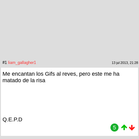
#1
liam_gallagher1
13 jul 2013, 21:28
Me encantan los Gifs al reves, pero este me ha
matado de la risa
Q.E.P.D
5