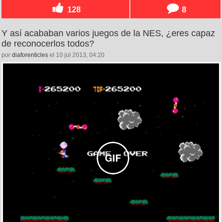
128
8
Y así acababan varios juegos de la NES, ¿eres capaz
de reconocerlos todos?
por
diaforenticles
el 10 jul 2013, 04:20