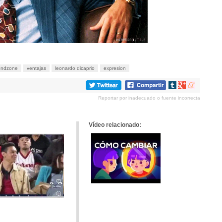
iendzone
ventajas
leonardo dicaprio
expresion
Compartir
Compartir
Compartir
en
en
en
Reportar por inadecuado o fuente incorrecta
tumblr
Google+
meneame
Vídeo relacionado: