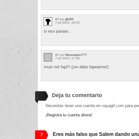
#3 por
jjlm95
7 jul 2013, 19:22
si eso pasara...
#2 por
filosoraptor777
7 jul 2013, 17:36
must not fap!!! (¡no debo fapearme!)
Deja tu comentario
Necesitas tener una cuenta en vayagif.com para po
¡Registra tu cuenta ahora!
Eres más falso que Salem dando un
7