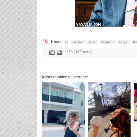
Etiquetas:
cambiar
ropa
desnudo
amiga
fr
+258 (332 votos)
Quizás también te interese: