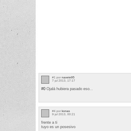
#1 por
naxete95
7 jul 2013, 17:17
#0
Ojalá hubiera pasado eso...
#4 por
konas
9 jul 2013, 00:21
frente a ti
tuyo es un posesivo