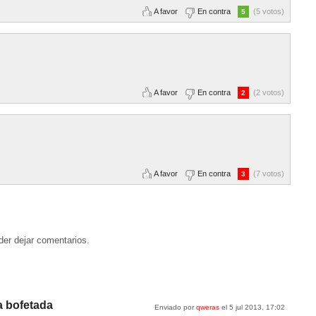
A favor
En contra
(5 votos)
5
A favor
En contra
(2 votos)
2
A favor
En contra
(7 votos)
3
der dejar comentarios.
a bofetada
Enviado por
qweras
el 5 jul 2013, 17:02