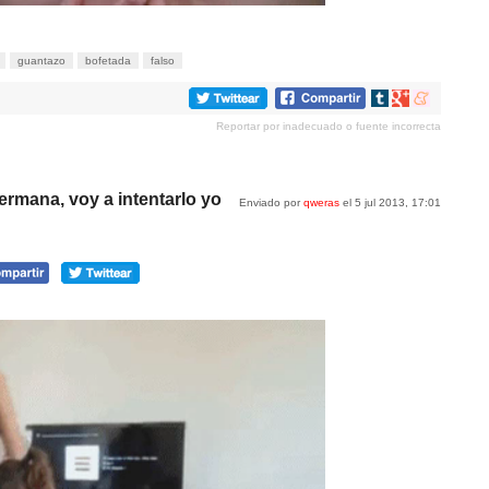
guantazo
bofetada
falso
Compartir
Compartir
Compartir
en
en
en
Reportar por inadecuado o fuente incorrecta
tumblr
Google+
meneame
ermana, voy a intentarlo yo
Enviado por
qweras
el 5 jul 2013, 17:01