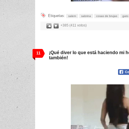
Etiquetas:
salem
sabrina
cosas de brujas
gato
+385 (411 votos)
¡Qué diver lo que está haciendo mi h
11
también!