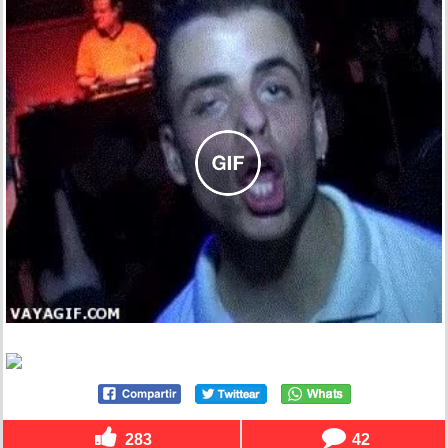
283
42