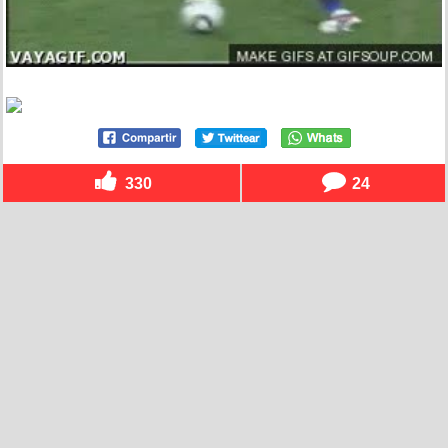
330
24