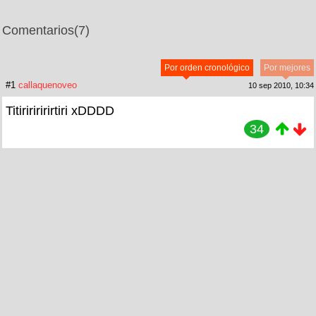
Comentarios
(7)
Por orden cronológico
Por mejores
#1
callaquenoveo
10 sep 2010, 10:34
Titiririririrtiri xDDDD
34