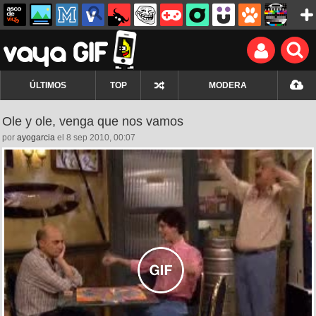
ÚLTIMOS
TOP
MODERA
Ole y ole, venga que nos vamos
por
ayogarcia
el 8 sep 2010, 00:07