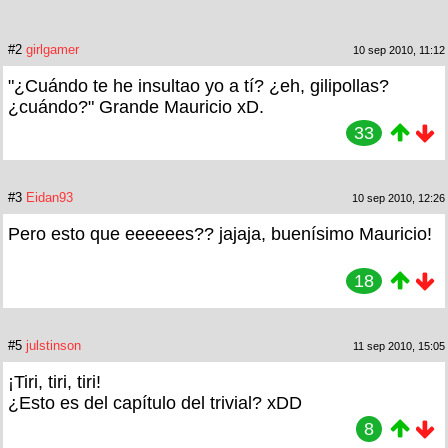
#2
girlgamer
10 sep 2010, 11:12
"¿Cuándo te he insultao yo a tí? ¿eh, gilipollas?
¿cuándo?" Grande Mauricio xD.
33
#3
Eidan93
10 sep 2010, 12:26
Pero esto que eeeeees?? jajaja, buenísimo Mauricio!
18
#5
julstinson
11 sep 2010, 15:05
¡Tiri, tiri, tiri!
¿Esto es del capítulo del trivial? xDD
8