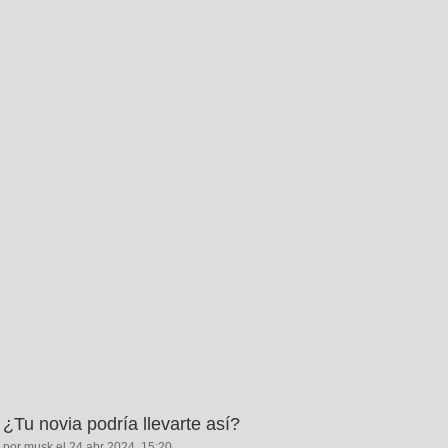
¿Tu novia podría llevarte así?
por musk el 24 abr 2024, 15:20