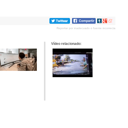
Compartir
Compartir
Compartir
en
en
en
Reportar por inadecuado o fuente incorrecta
tumblr
Google+
meneame
Vídeo relacionado: