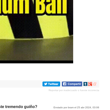
Compartir
Compartir
Compartir
en
en
en
Reportar por inadecuado o fuente incorrecta
tumblr
Google+
meneame
ste tremendo guiño?
Enviado por bram el 25 abr 2024, 03:06