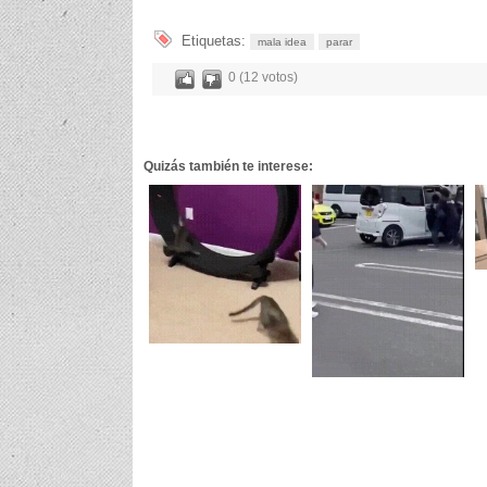
Etiquetas:
mala idea
parar
0 (12 votos)
Quizás también te interese: