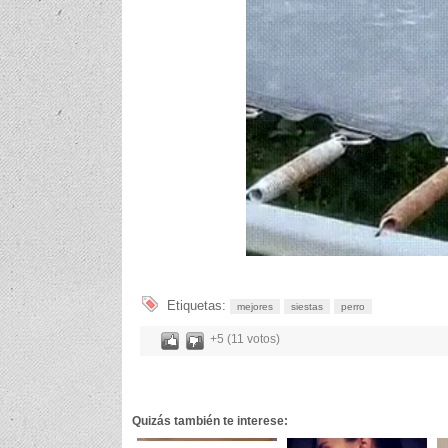
Etiquetas:
mejores
siestas
perro
+5 (11 votos)
Quizás también te interese: