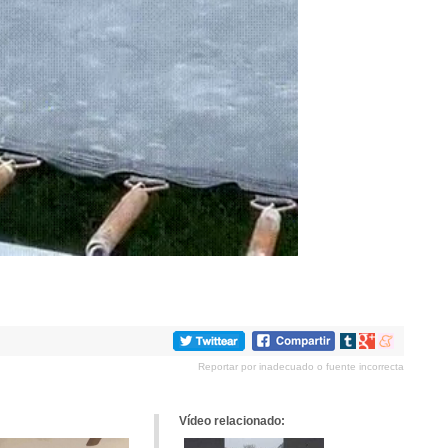
Compartir
Compartir
Compartir
en
en
en
Reportar por inadecuado o fuente incorrecta
tumblr
Google+
meneame
Vídeo relacionado: