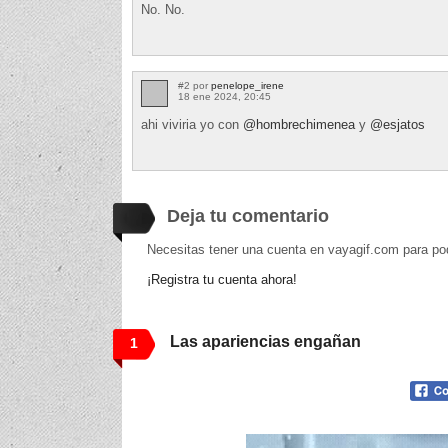
No. No.
#2 por
penelope_irene
18 ene 2024, 20:45
ahi viviria yo con
@hombrechimenea
y
@esjatos
Deja tu comentario
Necesitas tener una cuenta en vayagif.com para po
¡Registra tu cuenta ahora!
Las apariencias engañan
1