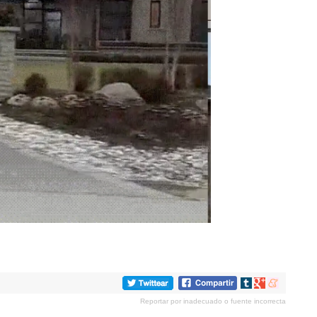
Compartir
Compartir
Compartir
en
en
en
Reportar por inadecuado o fuente incorrecta
tumblr
Google+
meneame