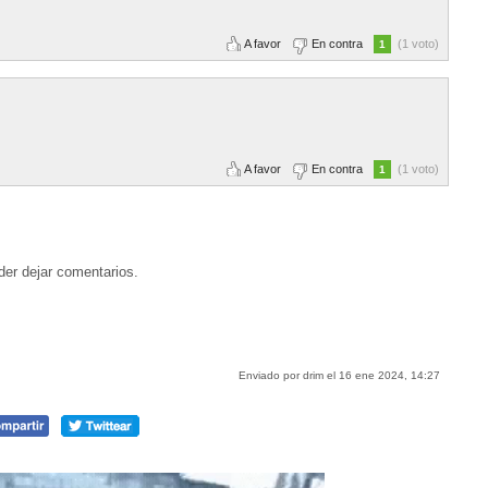
A favor
En contra
(1 voto)
1
A favor
En contra
(1 voto)
1
der dejar comentarios.
Enviado por drim el 16 ene 2024, 14:27