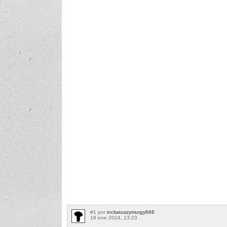
#1 por
incitatuszymurgy666
18 ene 2024, 13:23