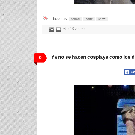
Etiquetas:
formar
parte
show
+5 (13 votos)
Ya no se hacen cosplays como los d
0