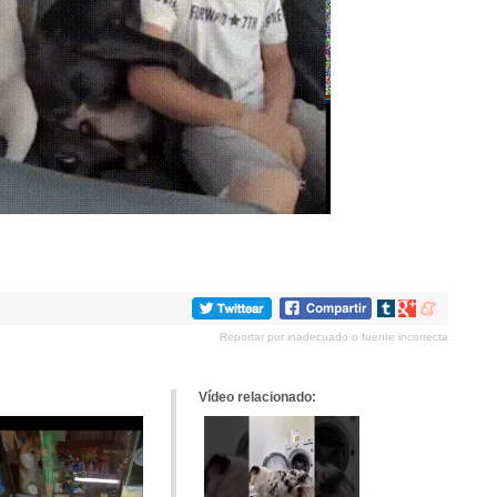
Compartir
Compartir
Compartir
en
en
en
Reportar por inadecuado o fuente incorrecta
tumblr
Google+
meneame
Vídeo relacionado: