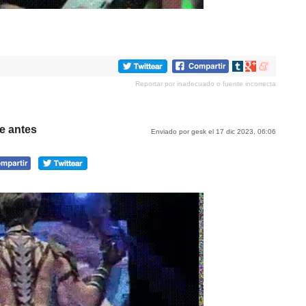
Compartir
Compartir
Compartir
en
en
en
Reportar por inadecuado o fuente incorrecta
tumblr
Google+
meneame
e antes
Enviado por gesk el 17 dic 2023, 06:06