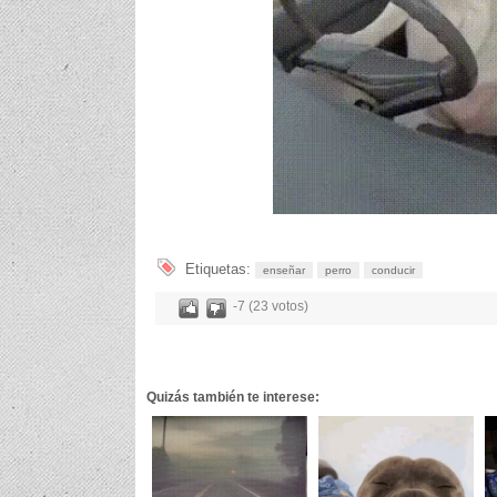
Etiquetas:
enseñar
perro
conducir
-7 (23 votos)
Quizás también te interese: