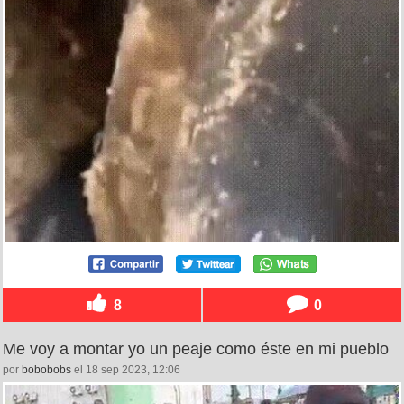
8
0
Me voy a montar yo un peaje como éste en mi pueblo
por
bobobobs
el 18 sep 2023, 12:06