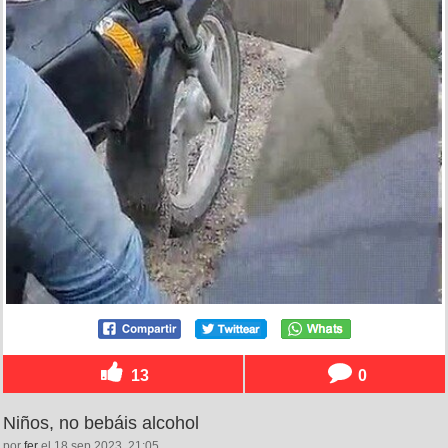
13
0
Niños, no bebáis alcohol
por
fer
el 18 sep 2023, 21:05