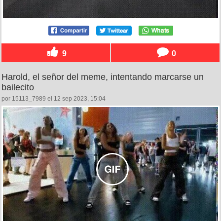
9
0
Harold, el señor del meme, intentando marcarse un
bailecito
por 15113_7989 el 12 sep 2023, 15:04