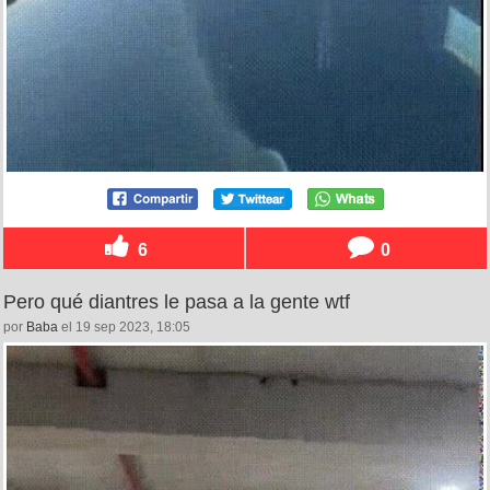
6
0
Pero qué diantres le pasa a la gente wtf
por
Baba
el 19 sep 2023, 18:05