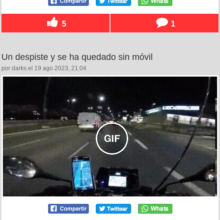
5
1
Un despiste y se ha quedado sin móvil
por darks el 19 ago 2023, 21:04