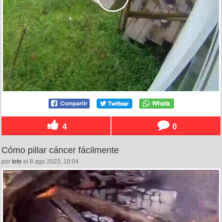
4
0
Cómo pillar cáncer fácilmente
por
tete
el 8 ago 2023, 18:04