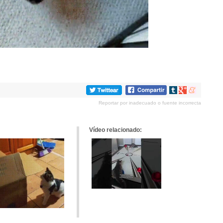
Compartir
Compartir
Compartir
en
en
en
Reportar por inadecuado o fuente incorrecta
tumblr
Google+
meneame
Vídeo relacionado: