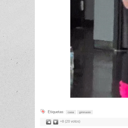
Etiquetas:
casa
gimnasio
+8 (20 votos)