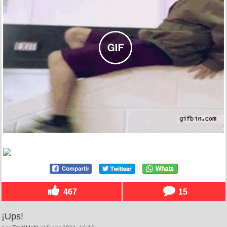
467
15
¡Ups!