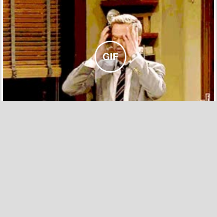
547
9
Head shot!
por
kamucario
el 2 abr 2011, 19:57