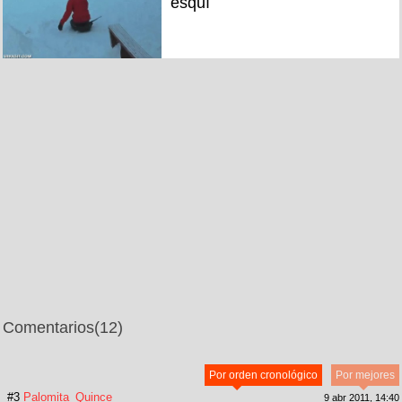
esquí
Comentarios
(12)
Por orden cronológico
Por mejores
#3
Palomita_Quince
9 abr 2011, 14:40