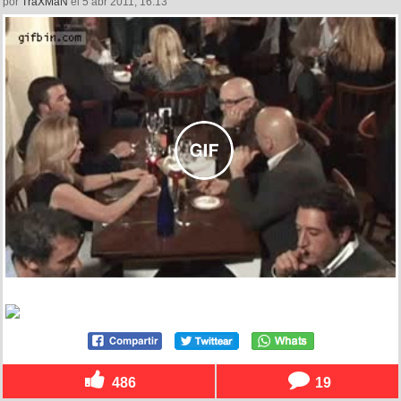
por
TraXMaN
el 5 abr 2011, 16:13
486
19