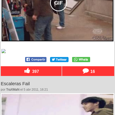
397
16
Escaleras Fail
por
TraXMaN
el 5 abr 2011, 16:21