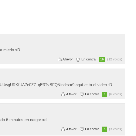
da miedo xD
A favor
En contra
(12 votos)
10
t=UUwgURKfUA7e0Z7_qE3TvBFQ&index=9 aquí esta el video :D
A favor
En contra
(6 votos)
4
dado 6 minutos en cargar xd..
A favor
En contra
(3 votos)
3