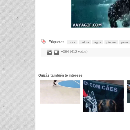
Etiquetas:
boca
pelota
agua
piscina
perro
+364 (412 votos)
Quizás también te interese: