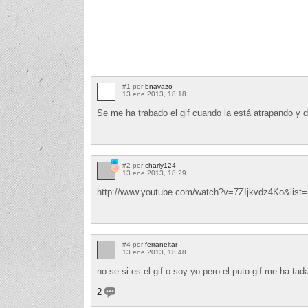
#1 por
bnavazo
13 ene 2013, 18:18
Se me ha trabado el gif cuando la está atrapando y 
#2 por
charly124
13 ene 2013, 18:29
http://www.youtube.com/watch?v=7ZIjkvdz4Ko&lis
#4 por
ferraneitar
13 ene 2013, 18:48
no se si es el gif o soy yo pero el puto gif me ha ta
2