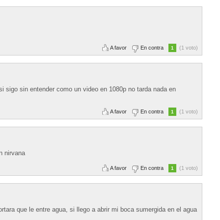
A favor
En contra
(1 voto)
1
i sigo sin entender como un video en 1080p no tarda nada en
A favor
En contra
(1 voto)
1
n nirvana
A favor
En contra
(1 voto)
1
tara que le entre agua, si llego a abrir mi boca sumergida en el agua