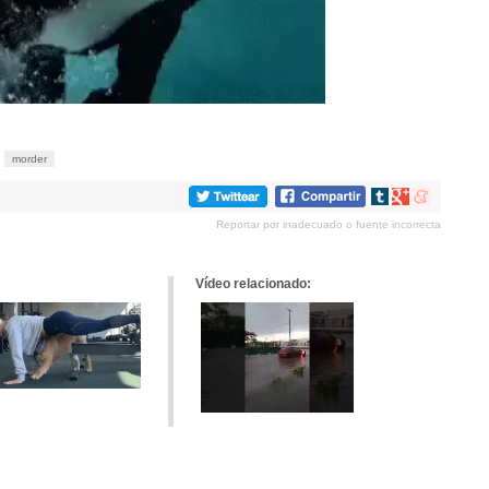
morder
Compartir
Compartir
Compartir
en
en
en
Reportar por inadecuado o fuente incorrecta
tumblr
Google+
meneame
Vídeo relacionado: