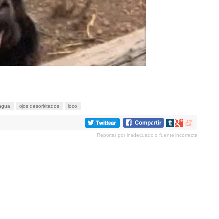
ngua
ojos desorbitados
loco
Compartir
Compartir
Compartir
en
en
en
Reportar por inadecuado o fuente incorrecta
tumblr
Google+
meneame