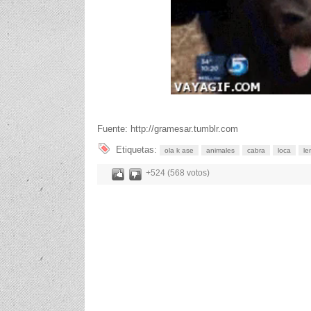
Fuente: http://gramesar.tumblr.com
Etiquetas:
ola k ase
animales
cabra
loca
le
+524 (568 votos)