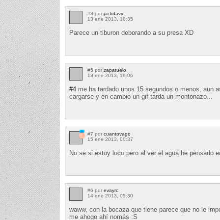
#3 por
jackdavy
13 ene 2013, 18:35
Parece un tiburon deborando a su presa XD
#5 por
zapatuelo
13 ene 2013, 19:06
#4
me ha tardado unos 15 segundos o menos, aun as
cargarse y en cambio un gif tarda un montonazo...
#7 por
cuantovago
15 ene 2013, 00:37
No se si estoy loco pero al ver el agua he pensado e
#6 por
evayrc
14 ene 2013, 05:30
waww, con la bocaza que tiene parece que no le impor
me ahogo ahí nomás :S