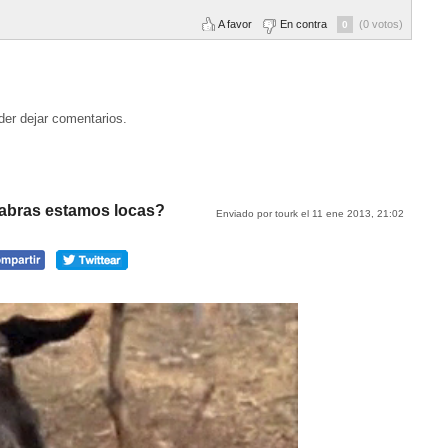
A favor
En contra
(0 votos)
0
der dejar comentarios.
cabras estamos locas?
Enviado por tourk el 11 ene 2013, 21:02