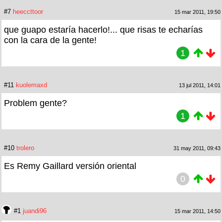
#7
heeccttoor
15 mar 2011, 19:50
que guapo estaría hacerlo!... que risas te echarías
con la cara de la gente!
1
#11
kuolemaxd
13 jul 2011, 14:01
Problem gente?
1
#10
trolero
31 may 2011, 09:43
Es Remy Gaillard versión oriental
0
#1
juandi96
15 mar 2011, 14:50