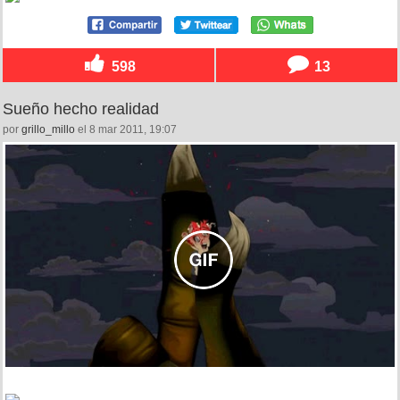
598
13
Sueño hecho realidad
por
grillo_millo
el 8 mar 2011, 19:07