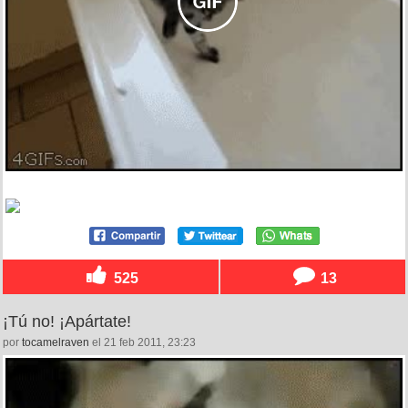
525
13
¡Tú no! ¡Apártate!
por
tocamelraven
el 21 feb 2011, 23:23