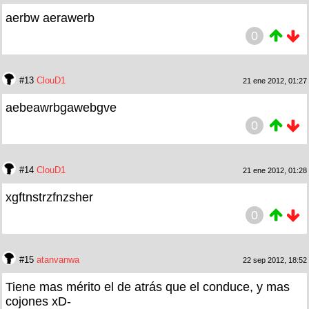
aerbw aerawerb
0
#13
ClouD1
21 ene 2012, 01:27
aebeawrbgawebgve
0
#14
ClouD1
21 ene 2012, 01:28
xgftnstrzfnzsher
0
#15
atanvanwa
22 sep 2012, 18:52
Tiene mas mérito el de atrás que el conduce, y mas
cojones xD-