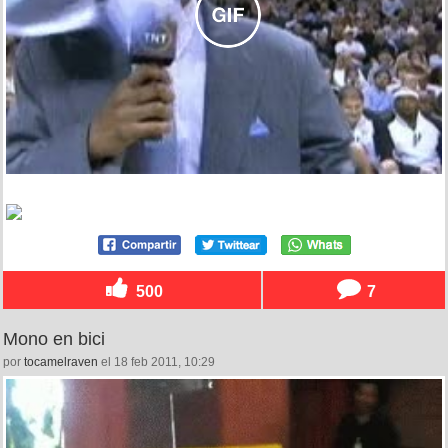
500
7
Mono en bici
por
tocamelraven
el 18 feb 2011, 10:29