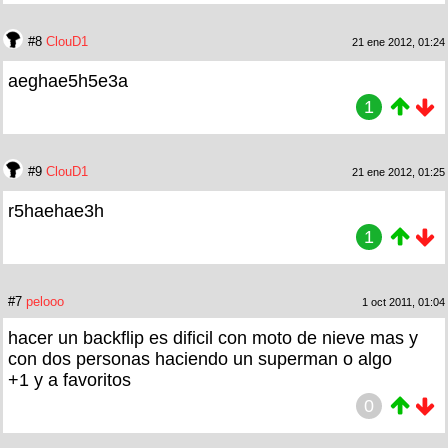
#8
ClouD1
21 ene 2012, 01:24
aeghae5h5e3a
1
#9
ClouD1
21 ene 2012, 01:25
r5haehae3h
1
#7
pelooo
1 oct 2011, 01:04
hacer un backflip es dificil con moto de nieve mas y
con dos personas haciendo un superman o algo
+1 y a favoritos
0